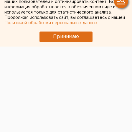
наших пользователей и оптимизировать контент. Вся
информация обрабатывается в обезличенном виде и
используется только для статистического анализа.
Продолжая использовать сайт, вы соглашаетесь с нашей
Политикой обработки персональных данных
.
Принимаю
Уровень смертности в Свердловской области в
ноябре 2020 года вырос на 63,5% к ноябрю 2019
года, следует из материалов Росстата.
За прошедший месяц в регионе умерли 7 197