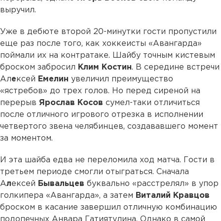
выручил.
Уже в дебюте второй 20-минутки гости пропустили
еще раз после того, как хоккеисты «Авангарда»
поймали их на контратаке. Шайбу точным кистевым
броском забросил
Клим
Костин
. В середине встречи
Ал
е
ксей
Емелин
увеличил преимущество
«ястребов» до трех голов. Но перед сиреной на
перерыв
Ярослав
Косов
сумел-таки отличиться
после отличного игрового отрезка в исполнении
четвертого звена челябинцев, создававшего момент
за моментом.
И эта шайба едва не переломила ход матча. Гости в
третьем периоде смогли отыграться. Сначала
А
л
ексей
Бывальцев
буквально «расстрелял» в упор
голкипера «Авангарда», а затем
Виталий
Кравцов
броском в касание завершил отличную комбинацию
подопечных Анвара Гатиятулина. Однако в самой