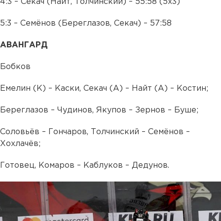
4:3 – Секач (Найт, Толчинский) – 55:58 (5х3)
5:3 – Семёнов (Береглазов, Секач) – 57:58
АВАНГАРД
Бобков
Емелин (К) – Каски, Секач (А) – Найт (А) – Костин;
Береглазов – Чудинов, Якупов – Зернов – Буше;
Соловьёв – Гончаров, Толчинский – Семёнов –
Хохлачёв;
Готовец, Комаров – Каблуков – Дедунов.