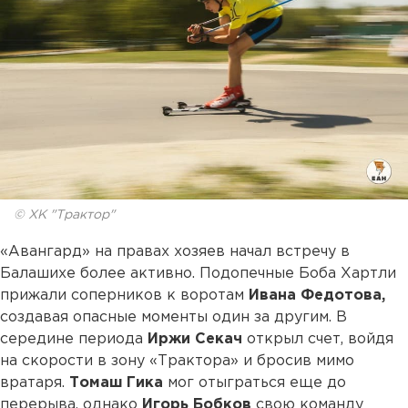
© ХК "Трактор"
«Авангард» на правах хозяев начал встречу в
Балашихе более активно. Подопечные Боба Хартли
прижали соперников к воротам
Ивана Федотова,
создавая опасные моменты один за другим. В
середине периода
Иржи
Секач
открыл счет, войдя
на скорости в зону «Трактора» и бросив мимо
вратаря.
Томаш
Гика
мог отыграться еще до
перерыва, однако
Игорь
Бобков
свою команду