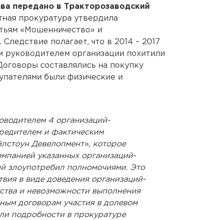
ва передано в Тракторозаводский
ная прокуратура утвердила
атьям «Мошенничество» и
Следствие полагает, что в 2014 – 2017
м руководителем организации похитили
 Договоры составлялись на покупку
упателями были физические и
оводителем 4 организаций-
чредителем и фактическим
лстоун Девелопмент», которое
мпанией указанных организаций-
й злоупотребил полномочиями. Это
вия в виде доведения организаций-
ства и невозможности выполнения
нным договорам участия в долевом
или подробности в прокуратуре