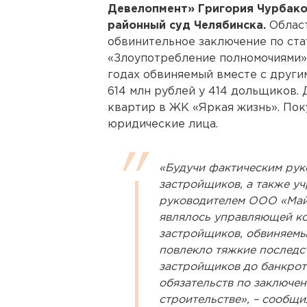
Девелопмент» Григория Чурбако
районный суд Челябинска.
Област
обвинительное заключение по ст
«Злоупотребление полномочиями». 
годах обвиняемый вместе с други
614 млн рублей у 414 дольщиков.
квартир в ЖК «Яркая жизнь». Пок
юридические лица.
«Будучи фактическим рук
застройщиков, а также у
руководителем ООО «Май
являлось управляющей ко
застройщиков, обвиняемы
повлекло тяжкие последст
застройщиков до банкрот
обязательств по заключе
строительстве», – сообщ