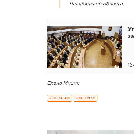
Челябинской области.
У
з
12
Елена Мицих
Экономика
Общество