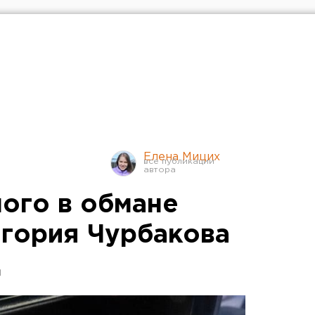
Елена Мицих
ого в обмане
гория Чурбакова
д