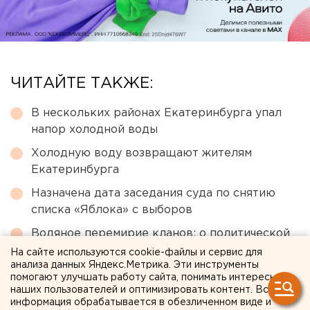
ЧИТАЙТЕ ТАКЖЕ:
В нескольких районах Екатеринбурга упал
напор холодной воды
Холодную воду возвращают жителям
Екатеринбурга
Назначена дата заседания суда по снятию
списка «Яблока» с выборов
Водяное перемирие кланов: о политической
ситуации в Каменске-Уральском – колонка
На сайте используются cookie-файлы и сервис для
анализа данных Яндекс.Метрика. Эти инструменты
шеф-редактора ЕАН Артема Рябова
помогают улучшать работу сайта, понимать интересы
Поиски нового главы культуры
наших пользователей и оптимизировать контент. Вся
информация обрабатывается в обезличенном виде и
Екатеринбурга зашли в тупик