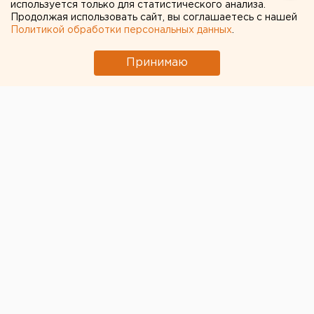
используется только для статистического анализа.
Продолжая использовать сайт, вы соглашаетесь с нашей
Политикой обработки персональных данных
.
← НОВОСТИ
Принимаю
26 ЯНВАРЯ 2021 В 15:26
Александра Газизова
Глава Каменска-
Уральского уходит в
правительство