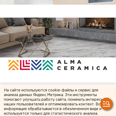
ЧИТАЙТЕ ТАКЖЕ:
На сайте используются cookie-файлы и сервис для
анализа данных Яндекс.Метрика. Эти инструменты
Полпред Жога рассказал подробности об
помогают улучшать работу сайта, понимать интересы
наших пользователей и оптимизировать контент. Вся
атаке БПЛА на склад в Екатеринбурге
информация обрабатывается в обезличенном виде и
Власти признали исторический центр
используется только для статистического анализа.