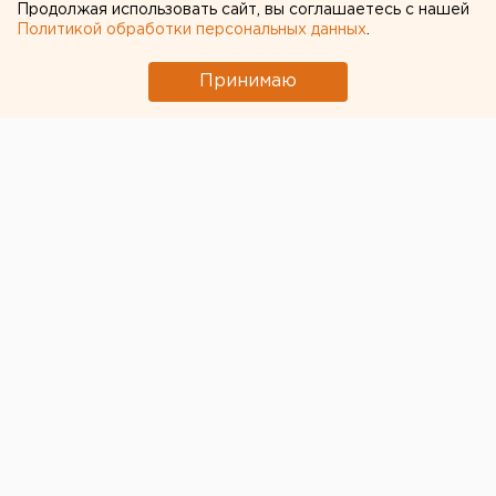
Продолжая использовать сайт, вы соглашаетесь с нашей
Екатеринбурга памятником
Политикой обработки персональных данных
.
Китайские перевозчики потеснили
Принимаю
российские компании с внутреннего рынка
Екатеринбургский аэропорт Кольцово
закрывают для самолетов второй день
подряд
В Wildberries рассказали о судьбе товаров на
горящем складе в Екатеринбурге
← НОВОСТИ
17 МАРТА 2021 В 09:01
Александра Газизова
В Свердловской области
вновь выставили на