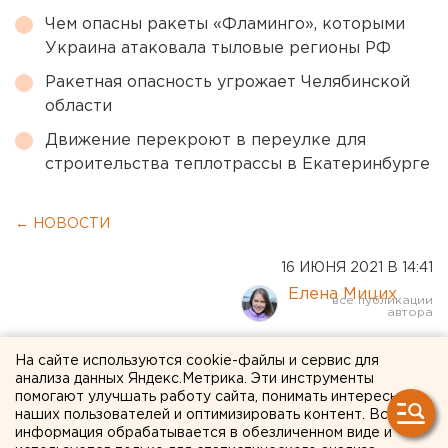
Чем опасны ракеты «Фламинго», которыми
Украина атаковала тыловые регионы РФ
Ракетная опасность угрожает Челябинской
области
Движение перекроют в переулке для
строительства теплотрассы в Екатеринбурге
← НОВОСТИ
16 ИЮНЯ 2021 В 14:41
Елена Мицих
С временным владельцем
На сайте используются cookie-файлы и сервис для
анализа данных Яндекс.Метрика. Эти инструменты
платной парковки
помогают улучшать работу сайта, понимать интересы
наших пользователей и оптимизировать контент. Вся
напротив правительства
информация обрабатывается в обезличенном виде и