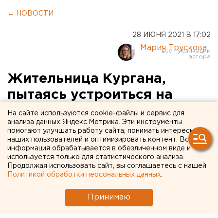
← НОВОСТИ
28 ИЮНЯ 2021 В 17:02
Мария Трускова
Жительница Кургана,
пытаясь устроиться на
работу, оформила 250
На сайте используются cookie-файлы и сервис для
анализа данных Яндекс.Метрика. Эти инструменты
тысяч рублей в кредит и
помогают улучшать работу сайта, понимать интересы
наших пользователей и оптимизировать контент. Вся
отдала их мошенникам
информация обрабатывается в обезличенном виде и
используется только для статистического анализа.
Продолжая использовать сайт, вы соглашаетесь с нашей
Политикой обработки персональных данных
.
Принимаю