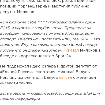
ни одному из законодателей. С резкой критикой
позиции Моргенштерна и выступил публично
депутат Милонов.
«Он окружил себя ****** (гомосексуалами – прим.
ЕАН) и варится в голубом котле. Предлагаю на
всеобщем голосовании поменять Моргенштерну
паспорт. Вместо «М» поставить «Ж», где «Ж» — это
животное. Ему надо выдать ветеринарный паспорт,
потому что он дикое животное»
, -
сказал
Милонов в
беседе с корреспондентом Sport24.
Не поддержал идею рэпера и другой депутат от
«Единой России», спортсмен Николай Валуев.
Реплику исполнителя Валуев
связал
с желанием
«навести хайпа».
Есть новость — поделитесь! Мессенджеры ЕАН для
ценной информации