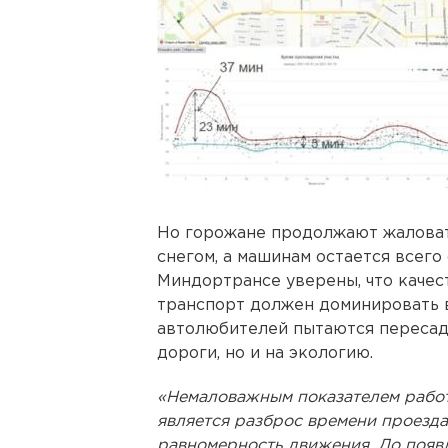
Но горожане продолжают жаловать
снегом, а машинам остается всего 
Миндортрансе уверены, что каче
транспорт должен доминировать в
автолюбителей пытаются пересади
дороги, но и на экологию.
«Немаловажным показателем работ
является разброс времени проезда
равномерность движения. До появ