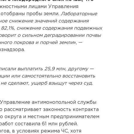
ностными лицами Управления
 отобраны пробы земли.
Лабораторные
ное снижение значений содержания
о 82,1%, снижение содержания подвижных
 говорит о сильном деградировании почвы
ного покрова и порчей земли
», —
знадзора.
исали выплатить 25,9 млн, другому —
ации или самостоятельно восстановить
 не сделают, ущерб взыщут через суд.
е Управление антимонопольной службы
го рассматривает законность контракта
о округа и местным предпринимателем
работ составила 61 млн рублей.
ов, в условиях режима ЧС, хотя