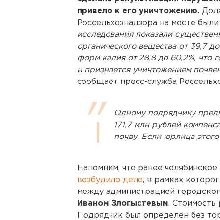
привело к его уничтожению.
Долж
Россельхознадзора на месте были
исследования показали существен
органического вещества от 39,7 д
форм калия от 28,8 до 60,2%, что
и признается уничтожением почвен
сообщает пресс-служба Россельхо
Одному подрядчику предп
171,7 млн рублей компенс
почву. Если юрлица этого
Напомним, что ранее челябинско
возбудило дело
, в рамках которо
между администрацией городског
Иваном Злогыстевым
. Стоимость 
Подрядчик был определен без торг