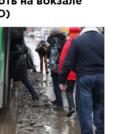
оть на вокзале
О)