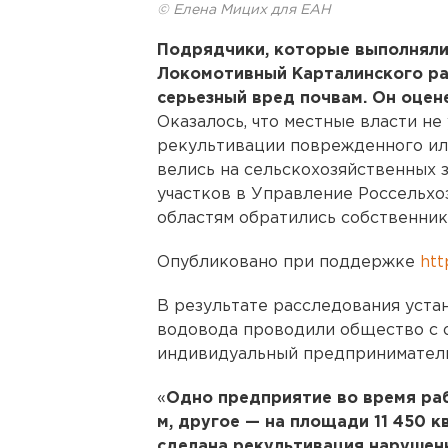
© Елена Мицих для ЕАН
Подрядчики, которые выполняли
Локомотивный Карталинского ра
серьезный вред почвам. Он оцене
Оказалось, что местные власти не
рекультивации поврежденного или
велись на сельскохозяйственных 
участков в Управление Россельхо
областям обратились собственник
Опубликовано при поддержке
htt
В результате расследования устан
водовода проводили общество с 
индивидуальный предприниматель
«
Одно предприятие во время раб
м, другое — на площади 11 450 к
сделана рекультивация нарушен