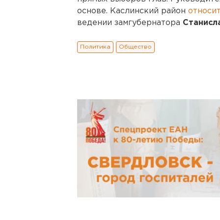
основе. Каслинский район
относи
ведении замгубернатора
Станисл
Политика
Общество