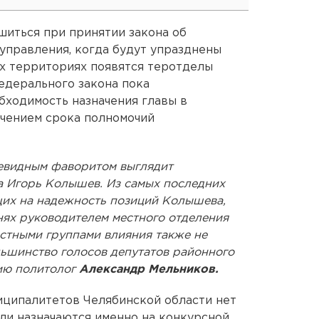
шиться при принятии закона об
управления, когда будут упразднены
их территориях появятся теротделы
едерального закона пока
бходимость назначения главы в
ечением срока полномочий
евидным фаворитом выглядит
 Игорь Колышев. Из самых последних
щих на надежность позиций Колышева,
нях руководителем местного отделения
стными группами влияния также не
ьшинство голосов депутатов районного
цию политолог
Александр Мельников.
иципалитетов Челябинской области нет
ли назначаются именно на конкурсной