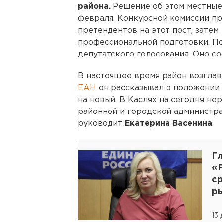
района.
Решение об этом местные
февраля. Конкурсной комиссии пр
претендентов на этот пост, затем
профессиональной подготовки. По
депутатского голосования. Оно со
В настоящее время район возгла
ЕАН
он рассказывал о положении 
на новый. В Каслях на сегодня н
районной и городской администра
руководит
Екатерина Васенина
.
Гл
«
с
р
п
13