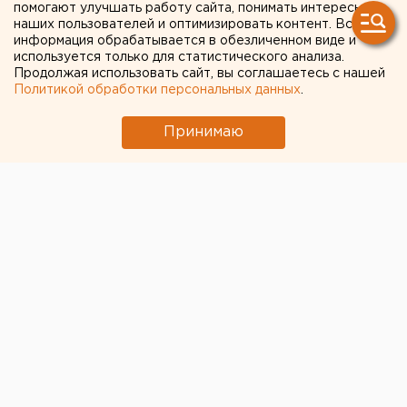
помогают улучшать работу сайта, понимать интересы
наших пользователей и оптимизировать контент. Вся
информация обрабатывается в обезличенном виде и
используется только для статистического анализа.
Продолжая использовать сайт, вы соглашаетесь с нашей
ЧИТАЙТЕ ТАКЖЕ:
Политикой обработки персональных данных
.
Исторический центр Оренбурга застроят по
Принимаю
КРТ, а история с небоскребами — на паузе
Ракетная опасность объявлена в
Оренбургской области и Башкирии
В Оренбурге продлили арест «смотрителю»
кладбищ
В Екатеринбурге горит склад Wildberries
Стало известно о состоянии создателя дрона
«Упырь» Ткачука после покушения под
Екатеринбургом