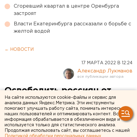
Сгоревший квартал в центре Оренбурга
застроят
Власти Екатеринбурга рассказали о борьбе с
желтой водой
← НОВОСТИ
17 МАРТА 2022 В 12:24
Александр Лукманов
Освободить россиян от
На сайте используются cookie-файлы и сервис для
штрафов за просрочку
анализа данных Яндекс.Метрика. Эти инструменты
помогают улучшать работу сайта, понимать интересы
кредита предлагают в
наших пользователей и оптимизировать контент. Вся
Госдуме
информация обрабатывается в обезличенном виде и
используется только для статистического анализа.
Продолжая использовать сайт, вы соглашаетесь с нашей
Политикой обработки персональных данных
.