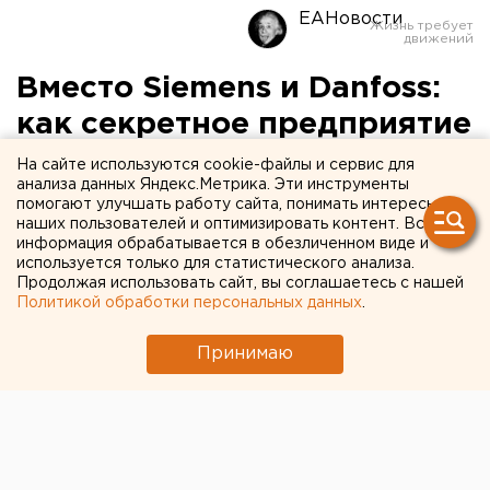
ЕАНовости
Вместо Siemens и Danfoss:
как секретное предприятие
в Екатеринбурге
На сайте используются cookie-файлы и сервис для
анализа данных Яндекс.Метрика. Эти инструменты
импортозамещает "сердца"
помогают улучшать работу сайта, понимать интересы
наших пользователей и оптимизировать контент. Вся
тракторов и комбайнов.
информация обрабатывается в обезличенном виде и
ФОТО
используется только для статистического анализа.
Продолжая использовать сайт, вы соглашаетесь с нашей
Политикой обработки персональных данных
.
Принимаю