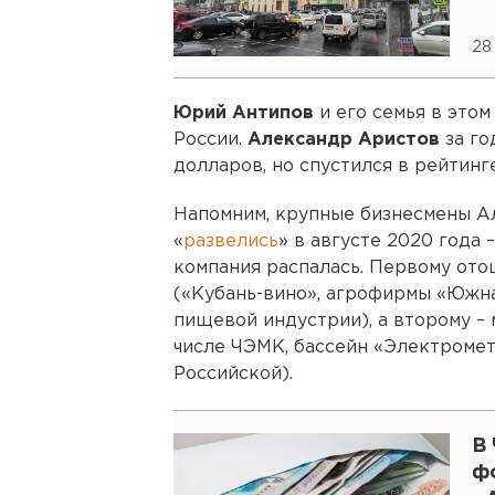
28
Юрий Антипов
и его семья в этом
России.
Александр Аристов
за го
долларов, но спустился в рейтинге
Напомним, крупные бизнесмены А
«
развелись
» в августе 2020 года
компания распалась. Первому от
(«Кубань-вино», агрофирмы «Южн
пищевой индустрии), а второму –
числе ЧЭМК, бассейн «Электромет
Российской).
В 
ф