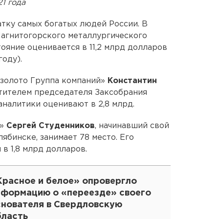
1 года
тку самых богатых людей России. В
Магнитогорского металлургического
тояние оценивается в 11,2 млрд долларов
году).
лзолото Группа компаний»
Константин
тителем председателя Заксобрания
аналитики оценивают в 2,8 млрд.
е»
Сергей Студенников
, начинавший свой
лябинске, занимает 78 место. Его
в 1,8 млрд долларов.
Красное и белое» опровергло
нформацию о «переезде» своего
снователя в Свердловскую
бласть