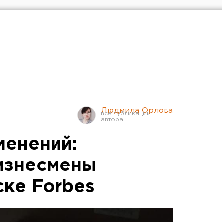
Людмила Орлова
менений:
изнесмены
ске Forbes