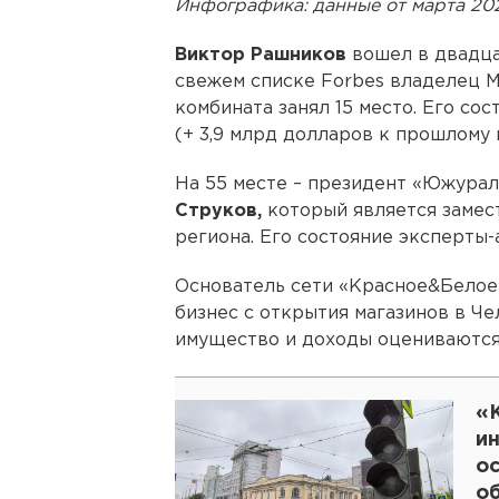
Инфографика: данные от марта 202
Виктор Рашников
вошел в двадца
свежем списке Forbes владелец 
комбината занял 15 место. Его сос
(+ 3,9 млрд долларов к прошлому 
На 55 месте – президент «Южура
Струков,
который является замес
региона. Его состояние эксперты-
Основатель сети «Красное&Бело
бизнес с открытия магазинов в Че
имущество и доходы оцениваются 
«
и
о
о