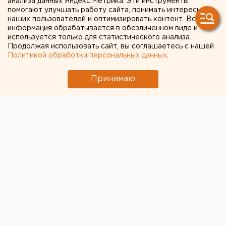
анализа данных Яндекс.Метрика. Эти инструменты
эмоциях»: подросток из
помогают улучшать работу сайта, понимать интересы
наших пользователей и оптимизировать контент. Вся
Нижнего Тагила признался,
информация обрабатывается в обезличенном виде и
используется только для статистического анализа.
что его не выгоняли из
Продолжая использовать сайт, вы соглашаетесь с нашей
трамвая
Политикой обработки персональных данных
.
Принимаю