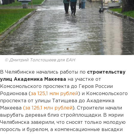
© Дмитрий Толстошеев для ЕАН
В Челябинске начались работы по
строительству
улиц Академика Макеева
на участке от
Комсомольского проспекта до Героя России
Родионова (
за 125,1 млн рублей
) и Комсомольского
проспекта от улицы Татищева до Академика
Макеева
(за 126,1 млн рублей
). Строители начали
вырубать деревья близ стройплощадки. В мэрии
Челябинска заверили, что сносят только молодую
поросль и бурелом, а компенсационные высадки