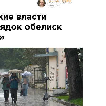
Анна Гринь
кие власти
рядок обелиск
»