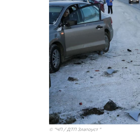
© "ЧП / ДТП Златоуст "