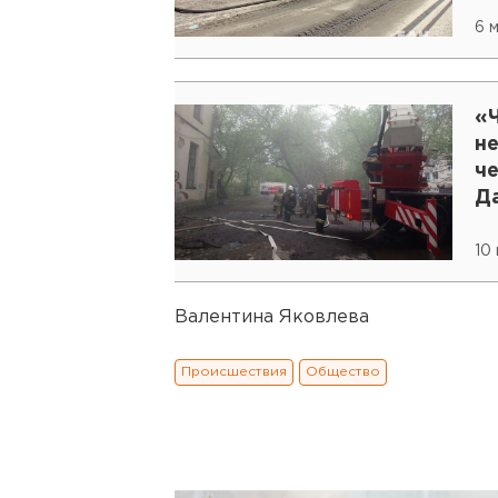
6 
«
не
ч
Д
и
10
Валентина Яковлева
Происшествия
Общество