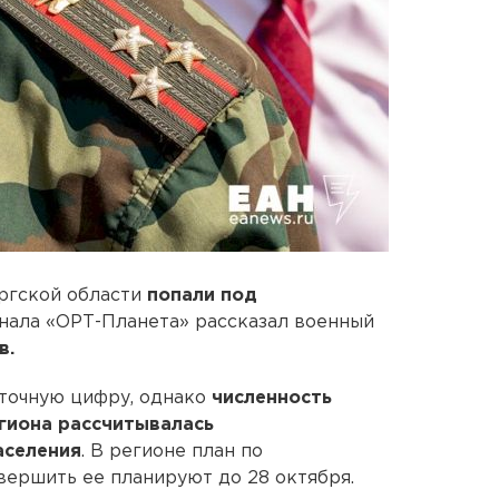
ргской области
попали под
анала «ОРТ-Планета» рассказал военный
в.
 точную цифру, однако
численность
гиона рассчитывалась
аселения
. В регионе план по
вершить ее планируют до 28 октября.