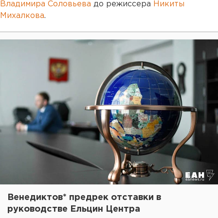
Владимира Соловьева
до режиссера
Никиты
Михалкова
.
Венедиктов* предрек отставки в
руководстве Ельцин Центра