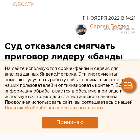
← НОВОСТИ
11 НОЯБРЯ 2022 В 14:21
Сергей Беляев
Суд отказался смягчать
приговор лидеру «банды
киллеров» в Нижнем
На сайте используются cookie-файлы и сервис для
анализа данных Яндекс.Метрика. Эти инструменты
Тагиле
помогают улучшать работу сайта, понимать интересы
наших пользователей и оптимизировать контент. Вся
информация обрабатывается в обезличенном виде и
используется только для статистического анализа.
Продолжая использовать сайт, вы соглашаетесь с нашей
Политикой обработки персональных данных
.
Принимаю