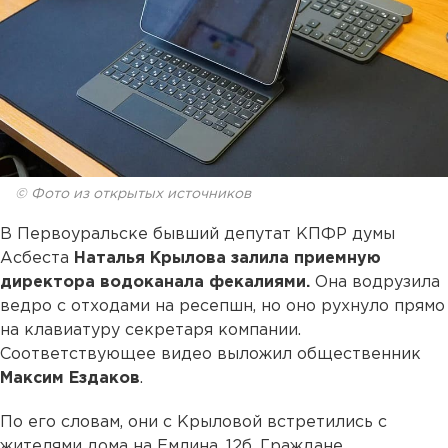
© Фото из открытых источников
В Первоуральске бывший депутат КПФР думы
Асбеста
Наталья Крылова
залила приемную
директора водоканала фекалиями.
Она водрузила
ведро с отходами на ресепшн, но оно рухнуло прямо
на клавиатуру секретаря компании.
Соответствующее видео выложил общественник
Максим Ездаков
.
По его словам, они с Крыловой встретились с
жителями дома на Емлина, 12б. Граждане