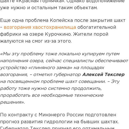
шахте «Красная горнячка». Однако водопонижение
уже нужно и остальным таким объектам.
Еще одна проблема Копейска после закрытия шахт
–
возгорания хвостохранилища
обогатительной
фабрики на озере Курочкино. Жители порой
жалуются на смог из-за этого.
«Мы эту проблему тоже локально купируем путем
наполнения озера, сейчас специалисты обеспечивают
устройство «глиняного замка» на площадях
возгорания, – отметил губернатор
Алексей Текслер
на посвященном проблеме шахт совещании. – Эту
работу тоже нужно системно продолжить,
проработать все необходимые технические
решения».
По контракту с Минэнерго России подготовлен
прогноз развития гидрологии на бывших шахтах.
Губернатор Текслер признал его оптимальным.