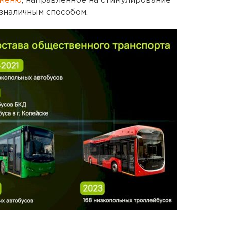
 меню
, направленное на стимулирование
зналичным способом.