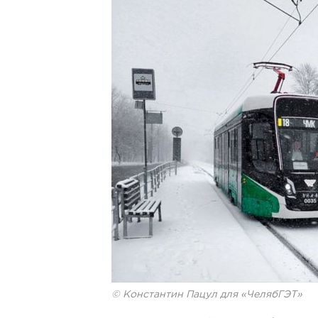
© Константин Пацул для «ЧелябГЭТ»