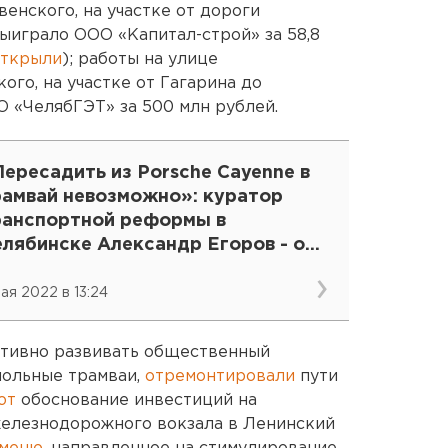
енского, на участке от дороги
ыиграло ООО «Капитал-строй» за 58,8
открыли
); работы на улице
го, на участке от Гагарина до
 «ЧелябГЭТ» за 500 млн рублей.
ересадить из Porsche Cayenne в
рамвай невозможно»: куратор
ранспортной реформы в
елябинске Александр Егоров - о
аскопанных рельсах, выделенках и
латных парковках
мая 2022 в 13:24
ктивно развивать общественный
ольные трамваи,
отремонтировали
пути
ют
обоснование инвестиций на
железнодорожного вокзала в Ленинский