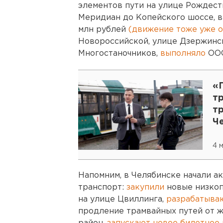
элементов пути на улице Рождеств
Меридиан до Копейского шоссе, в
млн рублей
(движение тоже уже 
Новороссийской, улице Дзержинско
Многостаночников,
выполняло
ООО
«П
т
т
Ч
р
п
4 
Напомним, в Челябинске начали а
транспорт:
закупили
новые низкоп
на улице Цвиллинга,
разрабатыва
продление трамвайных путей от 