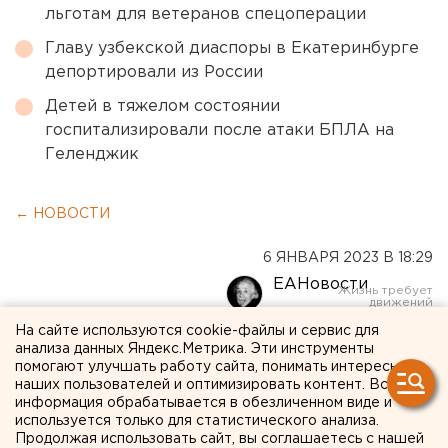
льготам для ветеранов спецоперации
Главу узбекской диаспоры в Екатеринбурге
депортировали из России
Детей в тяжелом состоянии
госпитализировали после атаки БПЛА на
Геленджик
← НОВОСТИ
6 ЯНВАРЯ 2023 В 18:29
ЕАНовости
На сайте используются cookie-файлы и сервис для
Казаки и телефон доверия:
анализа данных Яндекс.Метрика. Эти инструменты
помогают улучшать работу сайта, понимать интересы
полтысячи религиозных
наших пользователей и оптимизировать контент. Вся
информация обрабатывается в обезличенном виде и
объектов в Рождество
используется только для статистического анализа.
Продолжая использовать сайт, вы соглашаетесь с нашей
взяты под наблюдение в