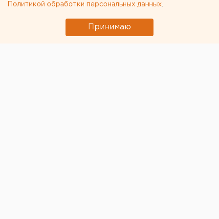
Политикой обработки персональных данных
.
Свердловской области
Принимаю
На кануне Рождества 512 религиозных объектов
Свердловской области были взяты под охрану