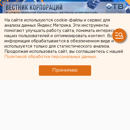
На сайте используются cookie-файлы и сервис для
анализа данных Яндекс.Метрика. Эти инструменты
помогают улучшать работу сайта, понимать интересы
наших пользователей и оптимизировать контент. Вся
информация обрабатывается в обезличенном виде и
используется только для статистического анализа.
Продолжая использовать сайт, вы соглашаетесь с нашей
Политикой обработки персональных данных
.
ЧИТАЙТЕ ТАКЖЕ:
Принимаю
Возвращение смертной казни в России сочли
преждевременным
Приложение УБРиР возобновило работу
В Оренбурге продлили арест «смотрителю»
кладбищ
Чем опасны ракеты «Фламинго», которыми
Украина атаковала тыловые регионы РФ