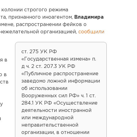
 колонии строгого режима
та, признанного иноагентом,
Владимира
измене, распространении фейков о
 нежелательной организацией
,
сообщили
ст. 275 УК РФ
«Государственная измена» п.
я в
д ч. 2 ст. 207.3 УК РФ
«Публичное распространение
ю в
заведомо ложной информации
ств
об использовании
Вооруженных сил РФ» ч. 1 ст.
284.1 УК РФ «Осуществление
у
деятельности иностранной
или международной
я
неправительственной
организации, в отношении