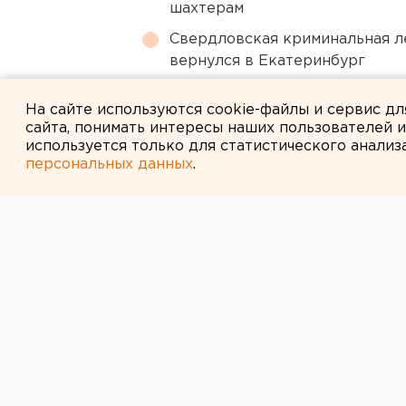
шахтерам
Свердловская криминальная л
вернулся в Екатеринбург
Свердловский титановый гига
На сайте используются cookie-файлы и сервис д
сайта, понимать интересы наших пользователей 
используется только для статистического анализ
персональных данных
.
← НОВОСТИ
17 АПРЕЛЯ 2023 В 21:13
«Проблему ну
сейчас»: орен
от власти прин
меры по отлов