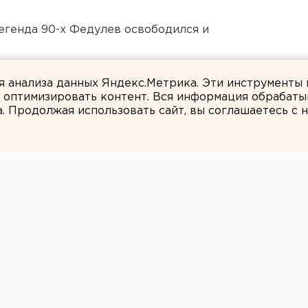
егенда 90-х Федулев освободился и
нт получил крупный убыток
ля анализа данных Яндекс.Метрика. Эти инструменты
и оптимизировать контент. Вся информация обрабаты
а. Продолжая использовать сайт, вы соглашаетесь с
Евгения Чернова
жно решать прямо
буржцы требуют
ять экстренные
у бездомных