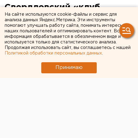
Свердловский «клуб
На сайте используются cookie-файлы и сервис для
олигархов» лоббирует
анализа данных Яндекс.Метрика. Эти инструменты
помогают улучшать работу сайта, понимать интересы
сохранение Елены Артюх в
наших пользователей и оптимизировать контент. Вся
должности бизнес-
информация обрабатывается в обезличенном виде и
используется только для статистического анализа.
омбудсмена
Продолжая использовать сайт, вы соглашаетесь с нашей
Политикой обработки персональных данных
.
Принимаю