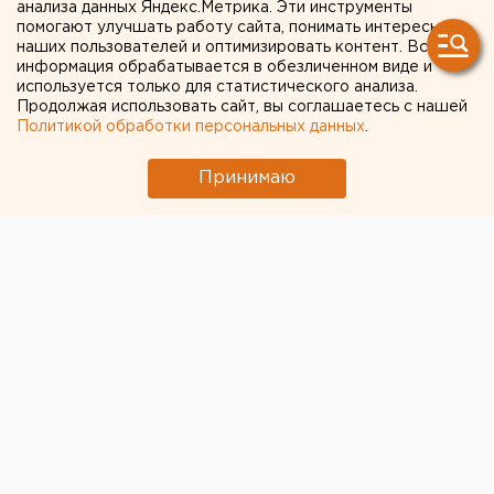
анализа данных Яндекс.Метрика. Эти инструменты
изделий
помогают улучшать работу сайта, понимать интересы
наших пользователей и оптимизировать контент. Вся
информация обрабатывается в обезличенном виде и
используется только для статистического анализа.
Продолжая использовать сайт, вы соглашаетесь с нашей
Политикой обработки персональных данных
.
Принимаю
© ЕАН, пресс-служба АО "ЗКИ"
История Екатеринбурга, в этом году отмечающего
300-летие, неразрывно связана с крупными