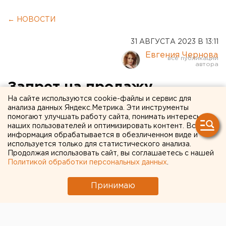
← НОВОСТИ
31 АВГУСТА 2023 В 13:11
Евгения Чернова
Запрет на продажу
На сайте используются cookie-файлы и сервис для
алкоголя будет
анализа данных Яндекс.Метрика. Эти инструменты
помогают улучшать работу сайта, понимать интересы
действовать в Оренбуржье
наших пользователей и оптимизировать контент. Вся
в День знаний
информация обрабатывается в обезличенном виде и
используется только для статистического анализа.
Продолжая использовать сайт, вы соглашаетесь с нашей
Купить спиртное 1 сентября можно будет только
Политикой обработки персональных данных
.
в ресторанах и кафе.
Принимаю