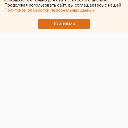
используется только для статистического анализа.
Продолжая использовать сайт, вы соглашаетесь с нашей
Политикой обработки персональных данных
.
Принимаю
Футбольный клуб
«Оренбург» в Москве обыграл
команду «Локомотив»
в игре российской Премьер-
лиги. Оренбуржцы забили в ворота соперников два
мяча.