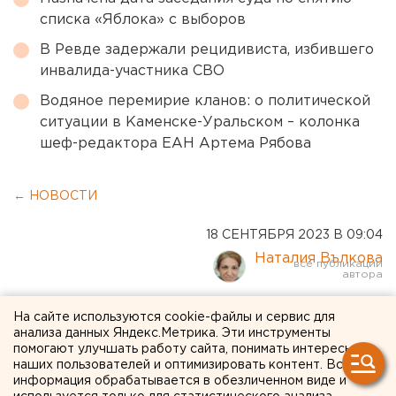
списка «Яблока» с выборов
В Ревде задержали рецидивиста, избившего
инвалида-участника СВО
Водяное перемирие кланов: о политической
ситуации в Каменске-Уральском – колонка
шеф-редактора ЕАН Артема Рябова
← НОВОСТИ
18 СЕНТЯБРЯ 2023 В 09:04
Наталия Вълкова
ФК «Оренбург» обыграл на
На сайте используются cookie-файлы и сервис для
анализа данных Яндекс.Метрика. Эти инструменты
московском поле
помогают улучшать работу сайта, понимать интересы
наших пользователей и оптимизировать контент. Вся
«Локомотив»
информация обрабатывается в обезличенном виде и