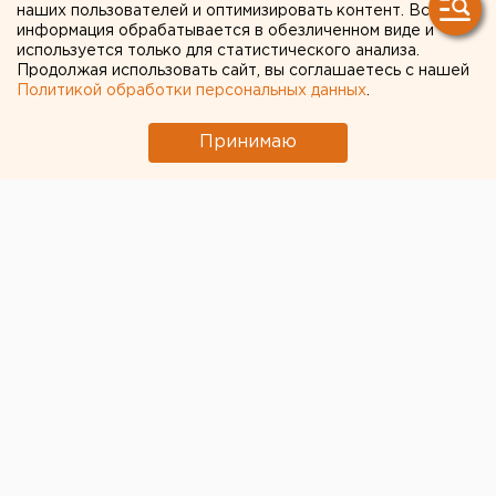
наших пользователей и оптимизировать контент. Вся
информация обрабатывается в обезличенном виде и
используется только для статистического анализа.
Продолжая использовать сайт, вы соглашаетесь с нашей
Политикой обработки персональных данных
.
Принимаю
© Пресс-служба ВИЗ-Стали
В Екатеринбурге
«ВИЗ-Сталь»
и
ВИЗ
(входят в
Группу НЛМК) провели
праздник трудовой славы
для ветеранов производства. Мероприятие было