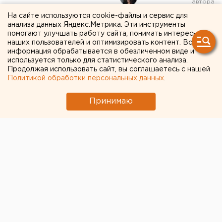
На сайте используются cookie-файлы и сервис для
По факту нападения
анализа данных Яндекс.Метрика. Эти инструменты
помогают улучшать работу сайта, понимать интересы
водителя на ребенка-
наших пользователей и оптимизировать контент. Вся
информация обрабатывается в обезличенном виде и
пешехода в Челябинской
используется только для статистического анализа.
Продолжая использовать сайт, вы соглашаетесь с нашей
области возбудили
Политикой обработки персональных данных
.
уголовное дело
Принимаю