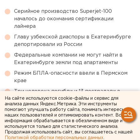
Серийное производство Superjet-100
началось до окончания сертификации
лайнера
Главу узбекской диаспоры в Екатеринбурге
депортировали из России
Федеральные компании не могут найти в
Екатеринбурге земли под апартаменты
Режим БПЛА-опасности ввели в Пермском
крае
Три человека погибли и 13 пострадали в
результате атаки ВСУ на Геленджик
На сайте используются cookie-файлы и сервис для
анализа данных Яндекс.Метрика. Эти инструменты
помогают улучшать работу сайта, понимать интересы
наших пользователей и оптимизировать контент. Вся
← НОВОСТИ
информация обрабатывается в обезличенном виде и
используется только для статистического анализа.
26 ОКТЯБРЯ 2023 В 14:33
Продолжая использовать сайт, вы соглашаетесь с нашей
Политикой обработки персональных данных
.
Евгения Чернова