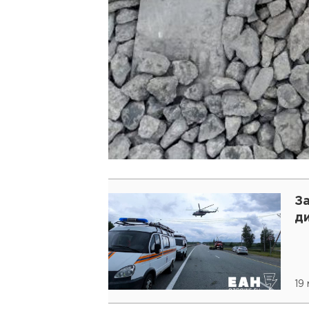
З
д
19 