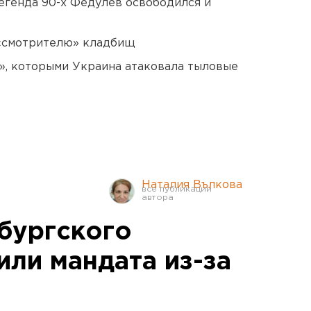
егенда 90-х Федулев освободился и
 «смотрителю» кладбищ
», которыми Украина атаковала тыловые
Наталия Вълкова
бургского
или мандата из-за