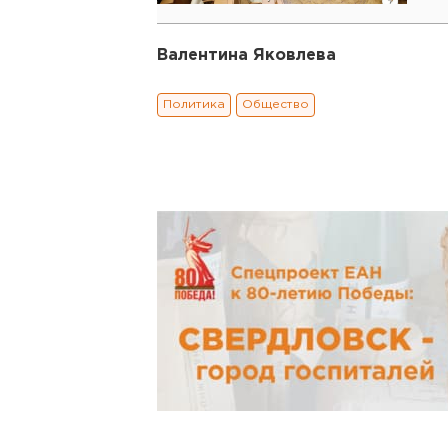
Валентина Яковлева
Политика
Общество