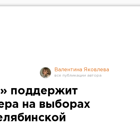
Валентина Яковлева
и» поддержит
ера на выборах
елябинской