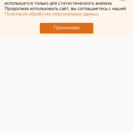
используется только для статистического анализа.
полученный в автобусе
Продолжая использовать сайт, вы соглашаетесь с нашей
Политикой обработки персональных данных
.
Принимаю
© ЕАН
Жительница Тюмени отсудила компенсацию за
химический ожог ягодичной области
, полученный в