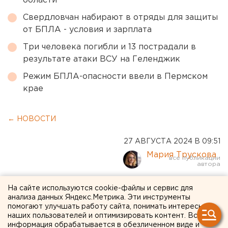
области
Свердловчан набирают в отряды для защиты
от БПЛА - условия и зарплата
Три человека погибли и 13 пострадали в
результате атаки ВСУ на Геленджик
Режим БПЛА-опасности ввели в Пермском
крае
← НОВОСТИ
27 АВГУСТА 2024 В 09:51
Мария Трускова
Жительница Тюмени
На сайте используются cookie-файлы и сервис для
анализа данных Яндекс.Метрика. Эти инструменты
отсудила компенсацию за
помогают улучшать работу сайта, понимать интересы
наших пользователей и оптимизировать контент. Вся
химический ожог,
информация обрабатывается в обезличенном виде и