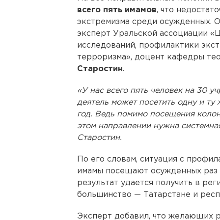
всего пять имамов
, что недоста
экстремизма среди осужденных. 
эксперт Уральской ассоциации «
исследований, профилактики экс
терроризма», доцент кафедры те
Старостин
.
«У нас всего пять человек на 30 у
деятель может посетить одну и ту 
год. Ведь помимо посещения колони
этом направлении нужна системная
Старостин.
По его словам, ситуация с профил
имамы посещают осужденных раз в
результат удается получить в рег
большинство — Татарстане и респ
Эксперт добавил, что желающих р