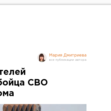
Мария Дмитриева
телей
бойца СВО
ома