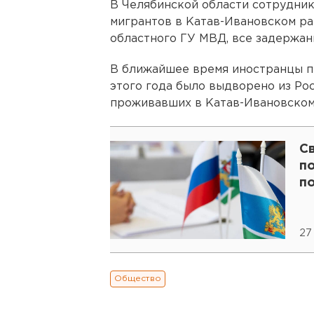
В Челябинской области сотрудни
мигрантов в Катав-Ивановском ра
областного ГУ МВД, все задержан
В ближайшее время иностранцы пр
этого года было выдворено из Рос
проживавших в Катав-Ивановском
С
по
п
27
Общество