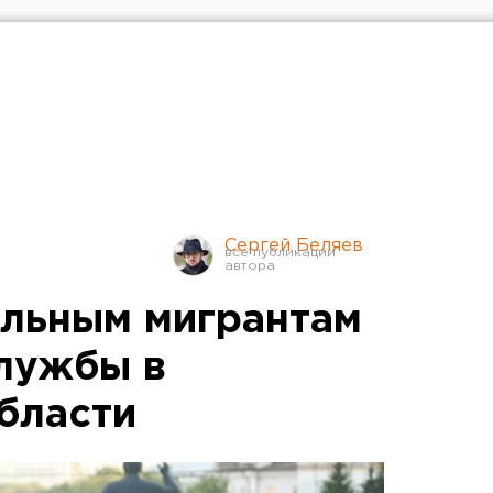
Сергей Беляев
альным мигрантам
лужбы в
бласти