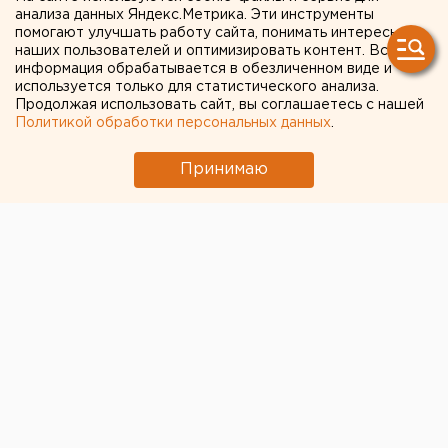
анализа данных Яндекс.Метрика. Эти инструменты
Режим БПЛА-опасности ввели в Пермском
помогают улучшать работу сайта, понимать интересы
крае
наших пользователей и оптимизировать контент. Вся
информация обрабатывается в обезличенном виде и
Путин назначил нового командующего
используется только для статистического анализа.
войсками ЦВО
Продолжая использовать сайт, вы соглашаетесь с нашей
Политикой обработки персональных данных
.
← НОВОСТИ
Принимаю
9 ОКТЯБРЯ 2024 В 12:10
Сергей Беляев
Свердловские власти
вернулись к идее платного
проезда по ЕКАД