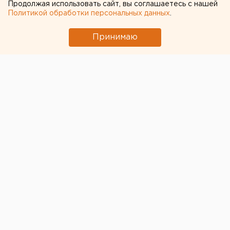
Продолжая использовать сайт, вы соглашаетесь с нашей
Из украинского плена освобожден житель
Политикой обработки персональных данных
.
Оренбургской области
Принимаю
© ЕАН / Архивное фото
Житель Оренбургской области
вернулся из
украинского плена.
Об этом ЕАН сообщили в пресс-