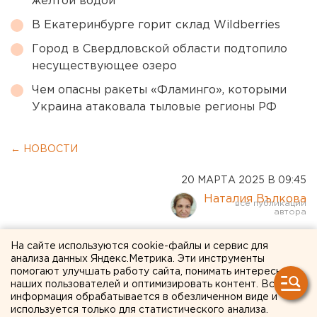
желтой водой
В Екатеринбурге горит склад Wildberries
Город в Свердловской области подтопило
несуществующее озеро
Чем опасны ракеты «Фламинго», которыми
Украина атаковала тыловые регионы РФ
← НОВОСТИ
20 МАРТА 2025 В 09:45
Наталия Вълкова
Один оренбуржец
На сайте используются cookie-файлы и сервис для
анализа данных Яндекс.Метрика. Эти инструменты
освобожден из
помогают улучшать работу сайта, понимать интересы
наших пользователей и оптимизировать контент. Вся
украинского плена
информация обрабатывается в обезличенном виде и
используется только для статистического анализа.