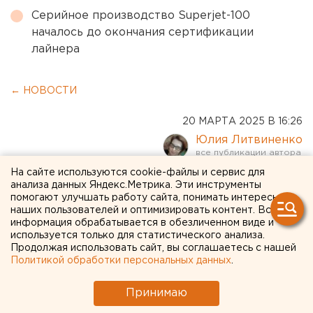
Серийное производство Superjet-100
началось до окончания сертификации
лайнера
← НОВОСТИ
20 МАРТА 2025 В 16:26
Юлия Литвиненко
На сайте используются cookie-файлы и сервис для
Контрафактные IРhone
анализа данных Яндекс.Метрика. Эти инструменты
помогают улучшать работу сайта, понимать интересы
продаются прямо в центре
наших пользователей и оптимизировать контент. Вся
информация обрабатывается в обезличенном виде и
Екатеринбурга
используется только для статистического анализа.
Продолжая использовать сайт, вы соглашаетесь с нашей
Политикой обработки персональных данных
.
Выявлены факты продажи поддельных
телефонов в центре Екатеринбурга
Принимаю