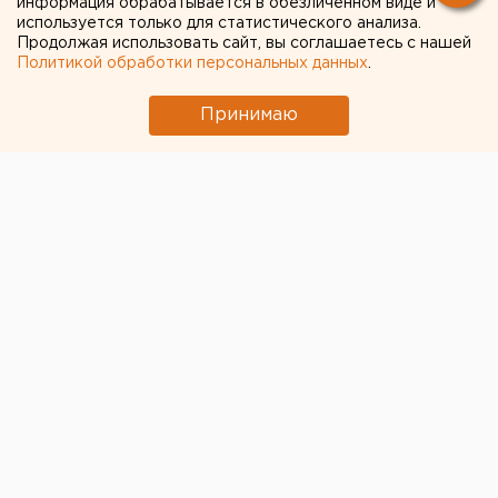
информация обрабатывается в обезличенном виде и
руководство инспекции
используется только для статистического анализа.
Продолжая использовать сайт, вы соглашаетесь с нашей
ОКН
Политикой обработки персональных данных
.
Принимаю
Работу инспекции ОКН в Оренбурге
раскритиковали защитники исторического
наследия