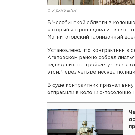
© Архив ЕАН
В Челябинской области в колонию
который устроил дома у своего о
Магнитогорский гарнизонный воен
Установлено, что контрактник в с
Агаповском районе собрал листья
надворных постройках у своего о
этом. Через четыре месяца полици
В суде контрактник признал вину 
отправили в колонию-поселение на
Ч
ос
п