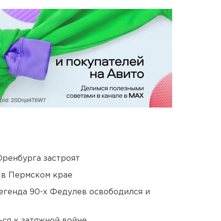
Оренбурга застроят
 в Пермском крае
егенда 90-х Федулев освободился и
ся к затяжной войне