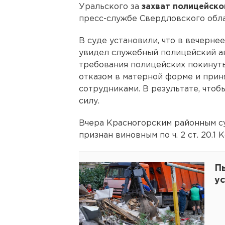
Уральского за
захват полицейск
пресс-службе Свердловского обла
В суде установили, что в вечерне
увидел служебный полицейский ав
требования полицейских покинуть
отказом в матерной форме и приня
сотрудниками. В результате, чтоб
силу.
Вчера Красногорским районным с
признан виновным по ч. 2 ст. 20.1
П
у