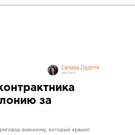
Галина Лепина
контрактника
олонию за
риговор военному, который хранил