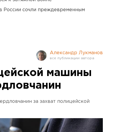
в России сочли преждевременным
Александр Лукманов
ицейской машины
рдловчанин
вердловчанин за захват полицейской