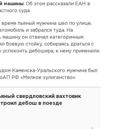
ой машины
. Об этом рассказали ЕАН в
стного суда.
е время пьяный мужчина шел по улице,
томобиль и забрался туда. На
 машину он отвечал категоричным
л боевую стойку, собираясь драться с
ы успокоить дебошира, к нему применили
удом Каменска-Уральского мужчина был
 КоАП РФ «Мелкое хулиганство».
ьяный свердловский вахтовик
строил дебош в поезде