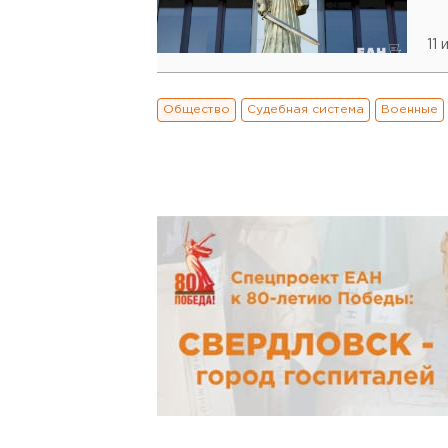
11 
Общество
Судебная система
Военные