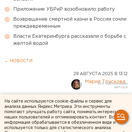
Приложение УБРиР возобновило работу
Возвращение смертной казни в России сочли
преждевременным
Власти Екатеринбурга рассказали о борьбе с
желтой водой
← НОВОСТИ
29 АВГУСТА 2025 В 13:12
Мария Трускова
Курганцев зовут к врачам
На сайте используются cookie-файлы и сервис для
анализа данных Яндекс.Метрика. Эти инструменты
для оценки
помогают улучшать работу сайта, понимать интересы
наших пользователей и оптимизировать контент. Вся
репродуктивного здоровья
информация обрабатывается в обезличенном виде и
используется только для статистического анализа.