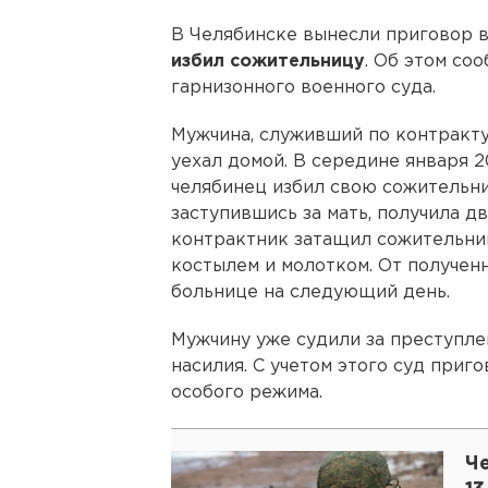
В Челябинске вынесли приговор 
избил сожительницу
. Об этом со
гарнизонного военного суда.
Мужчина, служивший по контракту
уехал домой. В середине января 
челябинец избил свою сожительниц
заступившись за мать, получила дв
контрактник затащил сожительниц
костылем и молотком. От получен
больнице на следующий день.
Мужчину уже судили за преступл
насилия. С учетом этого суд приг
особого режима.
Ч