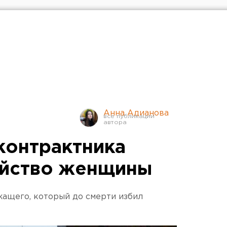
Анна Адианова
контрактника
ийство женщины
жащего, который до смерти избил