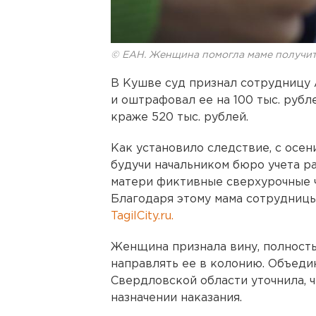
© ЕАН. Женщина помогла маме получит
В Кушве суд признал сотрудниц
и оштрафовал ее на 100 тыс. рубл
краже 520 тыс. рублей.
Как установило следствие, с осен
будучи начальником бюро учета ра
матери фиктивные сверхурочные ч
Благодаря этому мама сотрудницы
TagilCity.ru.
Женщина признала вину, полность
направлять ее в колонию. Объеди
Свердловской области уточнила, ч
назначении наказания.