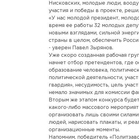
Нисковских, молодые люди, воод
участия и победы в проекте, реши
«У нас молодой президент, молодо
время ее работы 32 молодых депут
новыми взглядами, сильной энерги
страны в целом, обеспечить Росс
- уверен Павел Зырянов.
Уже скоро созданная рабочая гру
начнет отбор претендентов, где 
образование человека, политичес
политической деятельности, учас
гвардия», несудимость, цель учас
немало значимых для комиссии фа
Вторым же этапом конкурса буде
какого-либо массового мероприят
организовать лишь своими силами
людей, нарисовать плакаты, и реа
организационные моменты.
Напомним, победитель «Политзаво