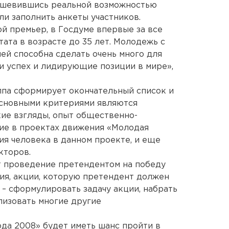
ушевившись реальной возможностью
ли заполнить анкеты участников.
й премьер, в Госдуме впервые за все
ата в возрасте до 35 лет. Молодежь с
ей способна сделать очень много для
ии успех и лидирующие позиции в мире»,
ппа сформирует окончательный список и
основными критериями являются
кие взгляды, опыт общественно-
тие в проектах движения «Молодая
тия человека в данном проекте, и еще
кторов.
т проведение претендентом на победу
ия, акции, которую претендент должен
 – сформулировать задачу акции, набрать
лизовать многие другие
да 2008» будет иметь шанс пройти в