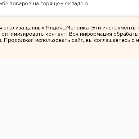
дьбе товаров на горящем складе в
ителям Екатеринбурга
ля анализа данных Яндекс.Метрика. Эти инструменты
и оптимизировать контент. Вся информация обрабаты
а. Продолжая использовать сайт, вы соглашаетесь с
ЕАНовости
т кадры
е специалисты управления и
адообразующего предприятия ПО «Маяк»
ебных заведений закрытого
ного образования города Озерск