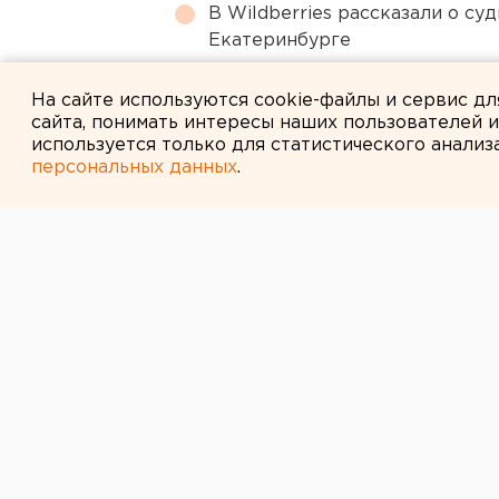
В Wildberries рассказали о су
Екатеринбурге
Холодную воду возвращают ж
На сайте используются cookie-файлы и сервис д
сайта, понимать интересы наших пользователей 
используется только для статистического анализ
персональных данных
.
← НОВОСТИ
16 ИЮНЯ 2009 В 12:03
«Маяк» готови
Представители дирекции, главны
руководители подразделений гр
встретились с руководителями уч
административного территориаль
Челябинск