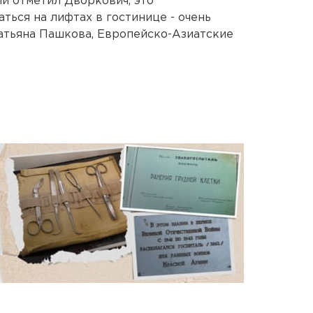
й отметил Дворкович, это
ться на лифтах в гостинице - очень
атьяна Пашкова, Европейско-Азиатские