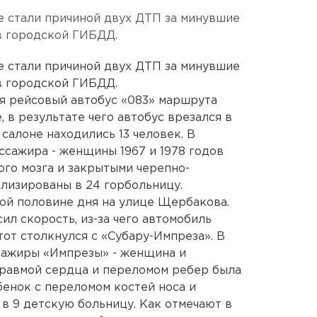
е стали причиной двух ДТП за минувшие
 в городской ГИБДД.
е стали причиной двух ДТП за минувшие
 в городской ГИБДД.
ая рейсовый автобус «083» маршрута
, в результате чего автобус врезался в
салоне находились 13 человек. В
ссажира - женщины 1967 и 1978 годов
ого мозга и закрытыми черепно-
лизированы в 24 горбольницу.
ой половине дня на улице Щербакова.
л скорость, из-за чего автомобиль
тот столкнулся с «Субару-Импреза». В
ссажиры «Импрезы» - женщина и
травмой сердца и переломом ребер была
бенок с переломом костей носа и
 в 9 детскую больницу. Как отмечают в