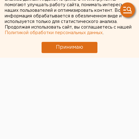
помогают улучшать работу сайта, понимать интересы
предоставлении земель
наших пользователей и оптимизировать контент. Вся
информация обрабатывается в обезличенном виде и
используется только для статистического анализа.
Проект Положения «О порядке предоставления
Продолжая использовать сайт, вы соглашаетесь с нашей
земельных участков и организации учета
Политикой обработки персональных данных
.
граждан, имеющих право на приобретение
земельных участков для строительства в
Принимаю
собственность бесплатно на территории
муниципального образования «город
Екатеринбург» повт
Проект Положения «О порядке предоставления
земельных участков и организации учета граждан,
имеющих право на приобретение земельных
участков для строительства в собственность
бесплатно на территории муниципального
образования «город Екатеринбург» повторно
рассмотрела комиссия по городскому хозяйству,
градостроительству и землепользованию, сообщили