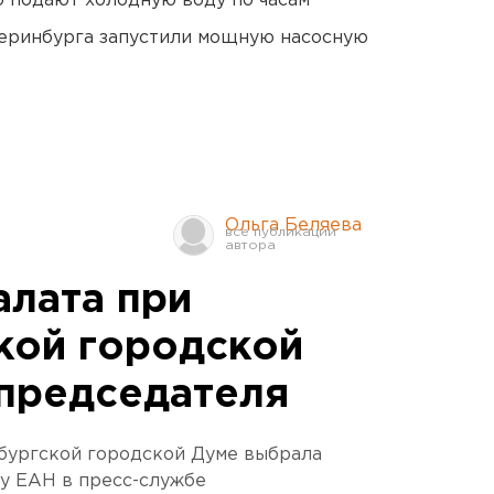
 подают холодную воду по часам
еринбурга запустили мощную насосную
Ольга Беляева
лата при
кой городской
председателя
бургской городской Думе выбрала
у ЕАН в пресс-службе