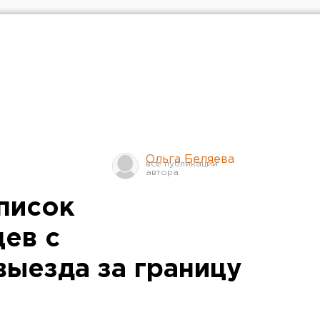
Ольга Беляева
писок
ев с
выезда за границу