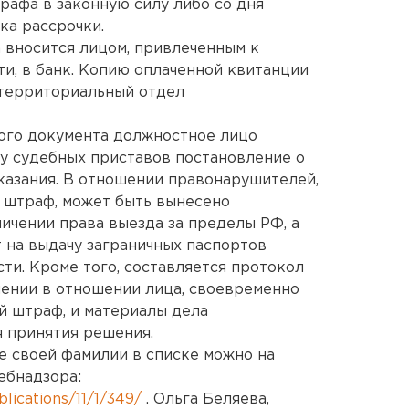
афа в законную силу либо со дня
ка рассрочки.
 вносится лицом, привлеченным к
и, в банк. Копию оплаченной квитанции
 территориальный отдел
ного документа должностное лицо
у судебных приставов постановление о
казания. В отношении правонарушителей,
 штраф, может быть вынесено
ичении права выезда за пределы РФ, а
 на выдачу заграничных паспортов
и. Кроме того, составляется протокол
ении в отношении лица, своевременно
й штраф, и материалы дела
 принятия решения.
е своей фамилии в списке можно на
ебнадзора:
blications/11/1/349/
. Ольга Беляева,