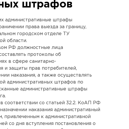
вных штрафов
их административные штрафы
аничении права выезда за границу,
альном городском отделе ТУ
ой области.
твом РФ должностные лица
составлять протоколы об
ях в сфере санитарно-
я и защиты прав потребителей,
ении наказания, а также осуществлять
той административных штрафов по
ысканные административные штрафы
га.
в соответствии со статьей 32.2. КоАП РФ
 назначении наказания административный
м, привлеченным к административной
ней со дня вступления постановления о