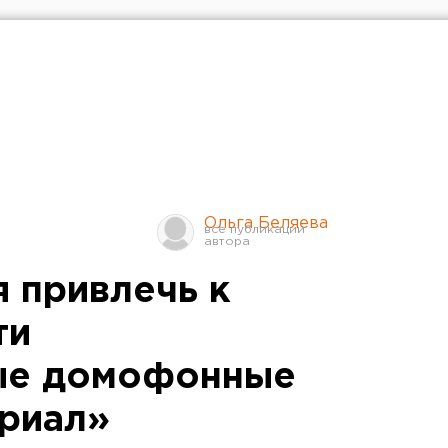
Ольга Беляева
 привлечь к
ти
ые домофонные
риал»