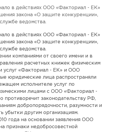
ало в действиях ООО «Факториал - ЕК»
шения закона «О защите конкуренции»,
службе ведомства.
ало в действиях ООО «Факториал - ЕК»
шения закона «О защите конкуренции»,
службе ведомства.
нии компаниями от своего имени и в
правления расчетных книжек физическим
и услуг «Факториал - ЕК» и ООО
ные юридические лица распространяли
ежащем исполнителе услуг по
изическими лицами с ООО «Факториал -
то противоречит законодательству РФ,
ваниям добропорядочности, разумности и
ь убытки другим организациям.
010 года на основании заявления ООО
 на признаки недобросовестной