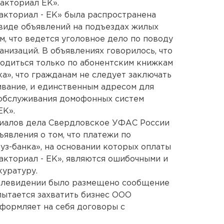
акториал ЕК».
акториал - ЕК» была распространена
виде объявлений на подъездах жилых
м, что ведется уголовное дело по поводу
низаций. В объявлениях говорилось, что
одиться только по абонентским книжкам
а», что гражданам не следует заключать
вание, и единственным адресом для
обслуживания домофонных систем
ЕК».
риалов дела Свердловское УФАС России
ъявления о том, что платежи по
уз-банка», на основании которых оплаты
акториал - ЕК», являются ошибочными и
куратуру.
 телевидении было размещено сообщение
пытается захватить бизнес ООО
формляет на себя договоры с