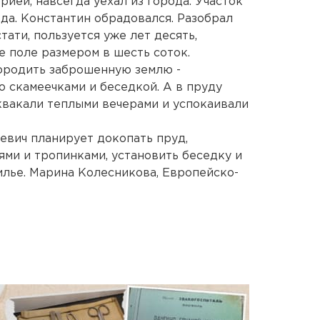
рией, навсегда уехал из города. Участок
еда. Константин обрадовался. Разобрал
тати, пользуется уже лет десять,
е поле размером в шесть соток.
ородить заброшенную землю -
о скамеечками и беседкой. А в пруду
квакали теплыми вечерами и успокаивали
евич планирует докопать пруд,
ями и тропинками, установить беседку и
илье. Марина Колесникова, Европейско-