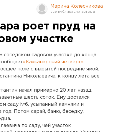
Марина Колесникова
ара роет пруд на
овом участке
 соседском садовом участке до конца
 сообщает
«Качканарский четверг»
.
росшее поле с вырытой посредине ямой.
нстантина Николаевича, к концу лета все
тантин начал примерно 20 лет назад,
аветные шесть соток. Ему достался
ом саду №6, усыпанный камнями и
 год. Потом сарай, баню, беседку,
одца.
аевича по саду, чей участок