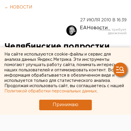
← НОВОСТИ
27 ИЮЛЯ 2010 В 16:39
ЕАНовости
Челябинские подростки
помогут краснодарцам
На сайте используются cookie-файлы и сервис для
анализа данных Яндекс.Метрика. Эти инструменты
собрать фрукты
помогают улучшать работу сайта, понимать интересы
наших пользователей и оптимизировать контент. Вся
информация обрабатывается в обезличенном виде и
Сегодня челябинские подростки начнут работать
используется только для статистического анализа.
Продолжая использовать сайт, вы соглашаетесь с нашей
в трудовом лагере плодово-ягодного хозяйства
Политикой обработки персональных данных
.
«Агроном» Краснодарского края, сообщили
агентству ЕАН в мэрии.
Принимаю
Сегодня челябинские подростки начнут работать в
трудовом лагере плодово-ягодного хозяйства
«Агроном» Краснодарского края, сообщили