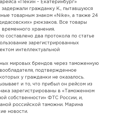
арейса «Пекин – Екатеринбург»
 задержали гражданку К., пытавшуюся
ные товарным знаком «Nike», а также 24
дидасовских» рюкзаков. Все товары
 временного хранения.
о составлено два протокола по статье
пользование зарегистрированных
ъектом интеллектуальной
ных мировых брендов через таможенную
авообладателя, подтвержденное
оторых у гражданки не оказалось.
зывает и то, что прибыл он рейсом из
 знака зарегистрированы в «Таможенном
ой собственности» ФТС России, и,
раной российской таможни. Марина
ие новости.