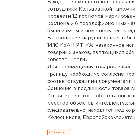
В ходе таможенного контроля ави
сотрудники Кольцовской таможни
провезти 12 костюмов маркирован
костюма и 6 псевдофирменных «а
были изъяты и помещены на склад
В отношении нарушительницы был
14.10 КоАП РФ «За незаконное ис
товарных знаков, являющихся об
собственности».
Для перемещения товаров извест
границу необходимо согласие пр
соответствующими документами, к
Сомнения в подлинности товара вы
Китая. Кроме того, оба товарных
реестре объектов интеллектуальн
следовательно, находятся под ох
Колесникова, Европейско-Азиатск
Общество